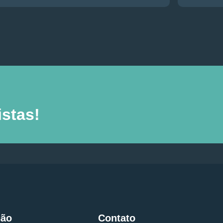
stas!
ção
Contato