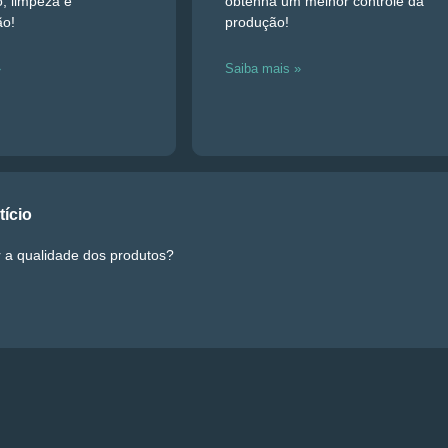
, limpeza e
obtenha um melhor controle da
ão!
produção!
»
Saiba mais »
tício
a qualidade dos produtos?