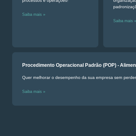
processos e operações!
organização
padronizaç
Saiba mais »
Saiba mais 
Procedimento Operacional Padrão (POP) - Alimen
Quer melhorar o desempenho da sua empresa sem perder 
Saiba mais »