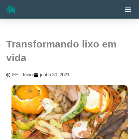
Ir
Me
para
o
conteúdo
Transformando lixo em
vida
EEL Júnior
junho 30, 2021